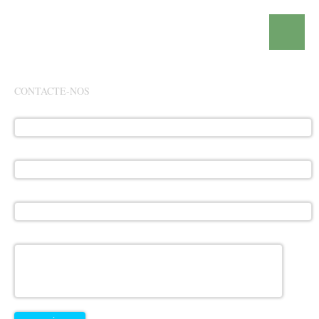
CONTACTE-NOS
Espaço
Especialidades
Direcção Clínica
Parcerias
nome:
Médicas
email:
Contactos
HC Kids
HC White
HC Ortodontia
tlm:
assunto:
HC Invisalign
HC Implantes
Equipa
/Reabilitação