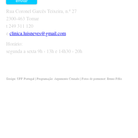
Rua Coronel Garcês Teixeira, n.º 27
2300-463 Tomar
t 249 311 120
e
clinica.luisneves@gmail.com
Horário:
segunda a sexta 9h › 13h e 14h30 › 20h
Design: UFF Portugal
|
Programação
: Argumento Cruzado
| Fotos de pormenor: Bruno Félix